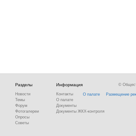
Разделы
Информация
© Обществ
Новости
Контакты
О палате
Размещение ре
Темы
О палате
Форум
Документы
Фотогалереи
Документы ЖКХ-контроля
Опросы
Советы