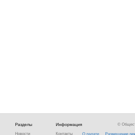
Разделы
Информация
© Обществ
Новости
Контакты
О палате
Размещение ре