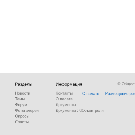
Разделы
Информация
© Обществ
Новости
Контакты
О палате
Размещение ре
Темы
О палате
Форум
Документы
Фотогалереи
Документы ЖКХ-контроля
Опросы
Советы