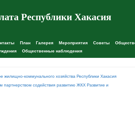
лата Республики Хакасия
нтакты
План
Галерея
Мероприятия
Советы
Обществе
уждения
Общественные наблюдения
ре жилищно-коммунального хозяйства Республики Хакасия
м партнерством содействия развитию ЖКХ Развитие и