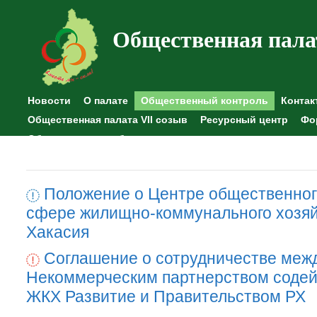
Общественная пала
Новости
О палате
Общественный контроль
Контак
Общественная палата VII созыв
Ресурсный центр
Фо
Общественные наблюдения
Положение о Центре общественног
сфере жилищно-коммунального хозяй
Хакасия
Соглашение о сотрудничестве меж
Некоммерческим партнерством содей
ЖКХ Развитие и Правительством РХ