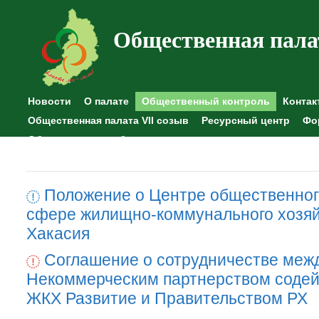
Общественная пала
Новости
О палате
Общественный контроль
Контак
Общественная палата VII созыв
Ресурсный центр
Фо
Общественные наблюдения
Положение о Центре общественног
сфере жилищно-коммунального хозяй
Хакасия
Соглашение о сотрудничестве меж
Некоммерческим партнерством содей
ЖКХ Развитие и Правительством РХ