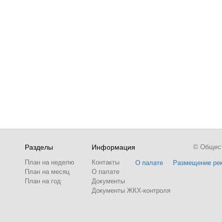
Разделы
Информация
© Обществ
План на неделю
Контакты
О палате
Размещение ре
План на месяц
О палате
План на год
Документы
Документы ЖКХ-контроля