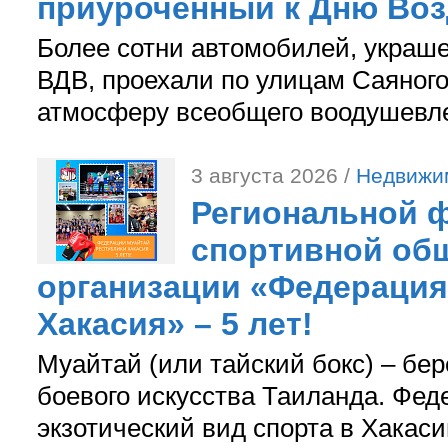
приуроченный к Дню Во
Более сотни автомобилей, украш
ВДВ, проехали по улицам Саяного
атмосферу всеобщего воодушевле
3 августа 2026 /
Недвижи
Региональной ф
спортивной об
организации «Федерация
Хакасия» – 5 лет!
Муайтай (или тайский бокс) – бер
боевого искусства Таиланда. Фед
экзотический вид спорта в Хакаси