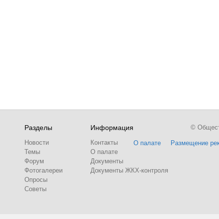
Разделы
Информация
© Обществ
Новости
Контакты
О палате
Размещение ре
Темы
О палате
Форум
Документы
Фотогалереи
Документы ЖКХ-контроля
Опросы
Советы