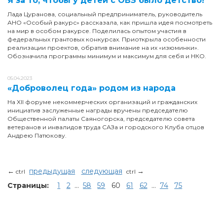
Я за то, чтобы у детей с ОВЗ было детство!
Лада Цуранова, социальный предприниматель, руководитель
АНО «Особый ракурс» рассказала, как пришла идея посмотреть
на мир в особом ракурсе. Поделилась опытом участия в
федеральных грантовых конкурсах. Приоткрыла особенности
реализации проектов, обратив внимание на их «изюминки».
Обозначила программы минимум и максимум для себя и НКО.
05.04.2023
«Доброволец года» родом из народа
На XII форуме некоммерческих организаций и гражданских
инициатив заслуженные награды вручены председателю
Общественной палаты Саяногорска, председателю совета
ветеранов и инвалидов труда САЗа и городского Клуба отцов
Андрею Патюкову.
←
предыдущая
следующая
→
ctrl
ctrl
Страницы:
1
2
...
58
59
60
61
62
...
74
75