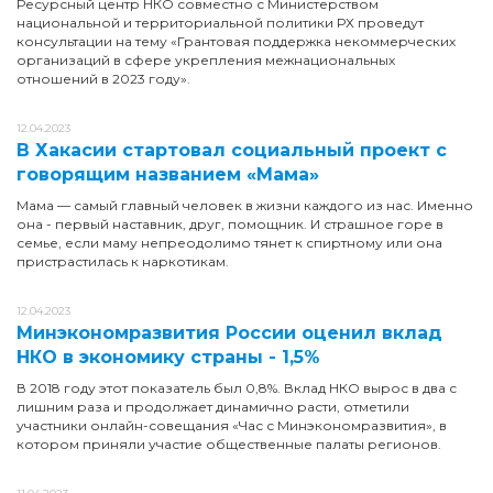
Ресурсный центр НКО совместно с Министерством
национальной и территориальной политики РХ проведут
консультации на тему «Грантовая поддержка некоммерческих
организаций в сфере укрепления межнациональных
отношений в 2023 году».
12.04.2023
В Хакасии стартовал социальный проект с
говорящим названием «Мама»
Мама — самый главный человек в жизни каждого из нас. Именно
она - первый наставник, друг, помощник. И страшное горе в
семье, если маму непреодолимо тянет к спиртному или она
пристрастилась к наркотикам.
12.04.2023
Минэкономразвития России оценил вклад
НКО в экономику страны - 1,5%
В 2018 году этот показатель был 0,8%. Вклад НКО вырос в два с
лишним раза и продолжает динамично расти, отметили
участники онлайн-совещания «Час с Минэкономразвития», в
котором приняли участие общественные палаты регионов.