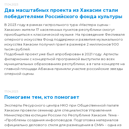
17.04.2023
Два масштабных проекта из Хакасии стали
победителями Российского фонда культуры
В 2023 году в рамках гастрольного тура «Мастера сцены -
Хакасии» жители 17 населенных пунктов республики смогут
приобщиться к классической музыке. На проведение Фестиваля
оперного искусства Фонд поддержки и развития музыкального
искусства Хакасии получил грант в размере 2 миллионов 900
тысяч рублей.
Подобный проект уже был апробирован в 2021 году. Артисты
филармонии с концертной программой выступили во всех
муниципальных образованиях республики, а в гала-концерте на
главной площади Абакана приняли участие российские звезды
оперной сцены.
17.04.2023
Помогаем тем, кто помогает
Эксперты Ресурсного центра НКО при Общественной палате
Хакасии провели семинар для специалистов Управления
Министерства юстиции России по Республике Хакасия. Тема -
«Проблемы создания инфоповодов. Подготовка материалов
официально делового стиля для размещения в СМИ» - одна из