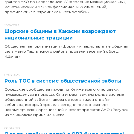
грантов НКО по направлению «Укрепление межнациональных,
межэтнических и межконфессиональных отношений,
профилактика экстремизма и ксенофобии».
10.04.2023
Шорские общины в Хакасии возрождают
национальные традиции
Общественная организация «Шория» и национальные общины
села Матур Таштыпского района провели весенний обряд
«Шачыг».
07.04.2023
Роль ТОС в системе общественной заботы
Соседские сообщества находятся ближе всего к человеку,
нуждающемуся в помощи. Они играют важную роль в системе
общественной заботы - такова основная идея онлайн-
вебинара, который провела сегодня тренер-эксперт
некоммерческих организаций, эксперт проектов АНО «Ресурс»
из Ульяновска Ирина Ильичева.
06.04.2023