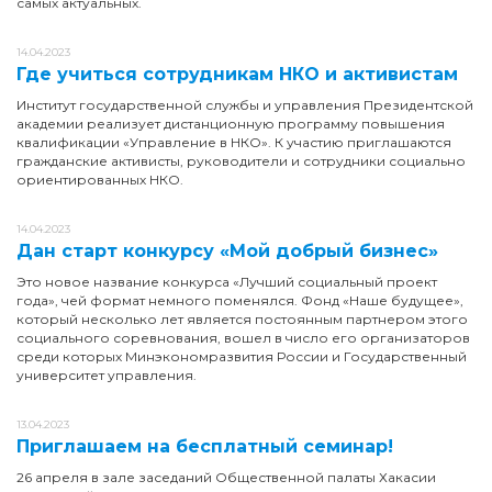
самых актуальных.
14.04.2023
Где учиться сотрудникам НКО и активистам
Институт государственной службы и управления Президентской
академии реализует дистанционную программу повышения
квалификации «Управление в НКО». К участию приглашаются
гражданские активисты, руководители и сотрудники социально
ориентированных НКО.
14.04.2023
Дан старт конкурсу «Мой добрый бизнес»
Это новое название конкурса «Лучший социальный проект
года», чей формат немного поменялся. Фонд «Наше будущее»,
который несколько лет является постоянным партнером этого
социального соревнования, вошел в число его организаторов
среди которых Минэкономразвития России и Государственный
университет управления.
13.04.2023
Приглашаем на бесплатный семинар!
26 апреля в зале заседаний Общественной палаты Хакасии