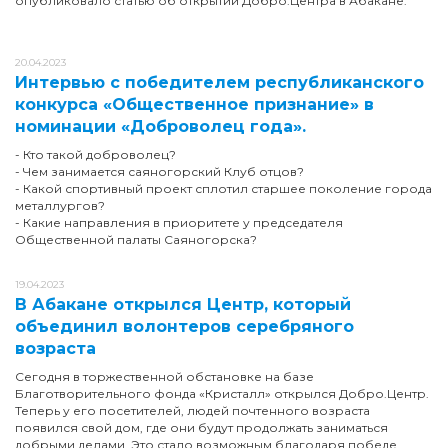
опубликовало статью об открытии Добро.Центра в Абакане.
20.04.2023
Интервью с победителем республиканского
конкурса «Общественное признание» в
номинации «Доброволец года».
- Кто такой доброволец?
- Чем занимается саяногорский Клуб отцов?
- Какой спортивный проект сплотил старшее поколение города
металлургов?
- Какие направления в приоритете у председателя
Общественной палаты Саяногорска?
19.04.2023
В Абакане открылся Центр, который
объединил волонтеров серебряного
возраста
Сегодня в торжественной обстановке на базе
Благотворительного фонда «Кристалл» открылся Добро.Центр.
Теперь у его посетителей, людей почтенного возраста
появился свой дом, где они будут продолжать заниматься
добрыми делами. Это стало возможным благодаря победе