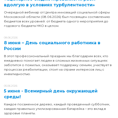
вдолгую в условиях турбулентности»
Очередной вебинар от Центра инноваций социальной сферы
Московской области (08.06.2026) был посвящен составлению
бюджетов всех уровней: от бюджета одного мероприятия до
годового бюджета НКО в целом.
08.06.2026
8 июня – День социального работника в
России
В этот профессиональный праздник мы благодарим всех, кто
ежедневно помогает людям в сложных жизненных ситуациях:
заботится о пожилых, оказывает поддержку семьям, участвует в
процессах реабилитации, стоит на страже интересов лиц с
инвалидностью.
05.06.2026
5 июня - Всемирный день окружающей
среды!
Каждое посаженное дерево, каждый проведенный субботник,
каждая правильно утилизированная батарейка – это вклад в
здоровье планеты.