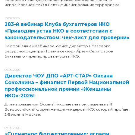
использования НКО в целях финансирования терроризма.
10.06.2026
283-й вебинар Клуба бухгалтеров НКО
«Приводим устав НКО в соответствии с
законодательством: чек-лист для проверки»
На прошедшем вебинаре юрист, директор Правового
ресурсного центра «Третий сектор» Артем Селитраров
буквально «препарировал» устав НКО.
09.06.2026
Директор ЧОУ ДПО «АРТ-СТАР» Оксана
Соколкина – финалист Первой Национальной
профессиональной премии «Женщины
НКО»-2026!
Для награждения Оксана Николаевна приглашена на III
Всероссийский форум женщин-лидеров НКО, который пройдет
2-5 июля в Москве.
09.06.2026
«Сценарное бюджетирование: играем