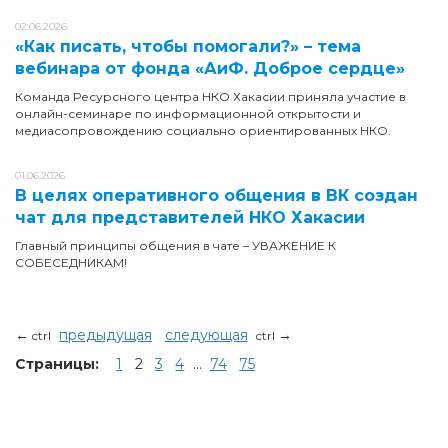
02.06.2026
«Как писать, чтобы помогали?» – тема
вебинара от фонда «АиФ. Доброе сердце»
Команда Ресурсного центра НКО Хакасии приняла участие в
онлайн-семинаре по информационной открытости и
медиасопровождению социально ориентированных НКО.
01.06.2026
В целях оперативного общения в ВК создан
чат для представителей НКО Хакасии
Главный принципы общения в чате – УВАЖЕНИЕ К
СОБЕСЕДНИКАМ!
←
предыдущая
следующая
→
ctrl
ctrl
Страницы:
1
2
3
4
...
74
75