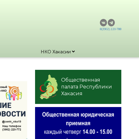
8(3902) 220-788
НКО Хакасии
Общественная
палата Республики
Хакасия