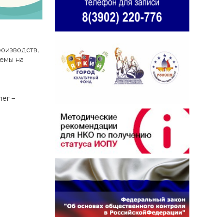
роизводств,
лемы на
ег –