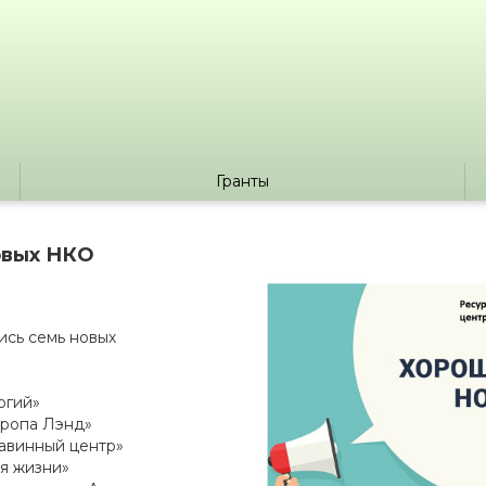
Гранты
овых НКО
ись семь новых
огий»
вропа Лэнд»
авинный центр»
я жизни»