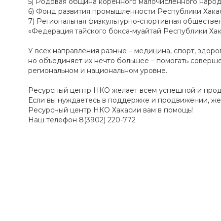
5) Родовая община коренного малочисленного наро
6) Фонд развития промышленности Республики Хака
7) Региональная физкультурно-спортивная обществе
«Федерация тайского бокса-муайтай Республики Ха
У всех направления разные – медицина, спорт, здор
но объединяет их нечто большее – помогать соверше
региональном и национальном уровне.
Ресурсный центр НКО желает всем успешной и прод
Если вы нуждаетесь в поддержке и продвижении, же
Ресурсный центр НКО Хакасии вам в помощь!
Наш телефон 8(3902) 220-772