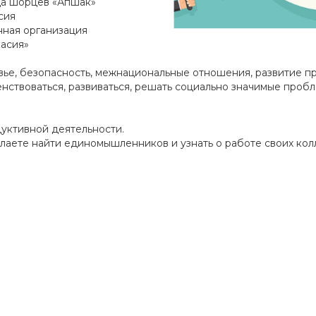
да шорцев «Апшак»
сия
нная организация
касия»
овье, безопасность, межнациональные отношения, развитие п
нствоваться, развиваться, решать социально значимые проб
уктивной деятельности.
лаете найти единомышленников и узнать о работе своих колл