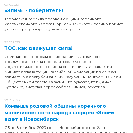
03.10.2023
«Элим» - победитель!
Творческая команда родовой общины коренного
малочисленного народа шорцев «Элим» этой осенью примет
участие сразу в двух крупных конкурсах.
29.09.2023
ТОС, как движущая сила!
Семинар по вопросам регистрации ТОС в качестве
юридического лица провели в селе Копьево
Орджоникидзевского района специалисты Управления
Министерства юстиции Российской Федерации по Хакасии
совместно с республиканским Ресурсным центром НКО при
Общественной палате Хакасии. Его руководитель, Анна
Курленко, выступая перед собравшимися, отметила:
29.09.2023
Команда родовой общины коренного
малочисленного народа шорцев «Элим»
едет в Новосибирск
С 5 по 8 октября 2023 года в Новосибирске пройдет
Межрегиональный смотр деятельности этнокультурных центров