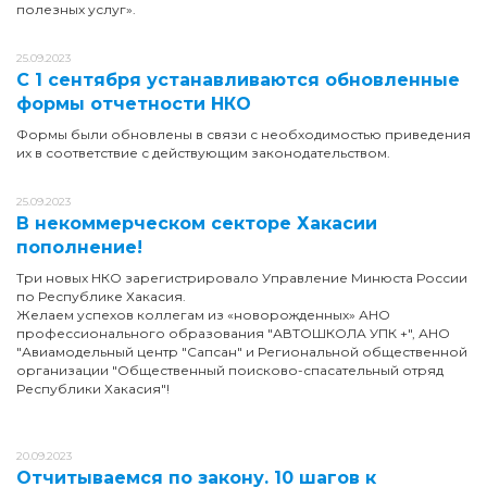
полезных услуг».
25.09.2023
С 1 сентября устанавливаются обновленные
формы отчетности НКО
Формы были обновлены в связи с необходимостью приведения
их в соответствие с действующим законодательством.
25.09.2023
В некоммерческом секторе Хакасии
пополнение!
Три новых НКО зарегистрировало Управление Минюста России
по Республике Хакасия.
Желаем успехов коллегам из «новорожденных» АНО
профессионального образования "АВТОШКОЛА УПК +", АНО
"Авиамодельный центр "Сапсан" и Региональной общественной
организации "Общественный поисково-спасательный отряд
Республики Хакасия"!
20.09.2023
Отчитываемся по закону. 10 шагов к