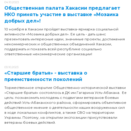
04.10.2023
Общественная палата Хакасии предлагает
НКО принять участие в выставке «Мозаика
добрых дел»!
10 ноября в Хакасии пройдет выставка-ярмарка социальной
активности «Мозаика добрых дел». Ее цель - дать шанс
презентовать интересные идеи, значимые проекты, достижения
некоммерческих и общественных объединений Хакасии,
поддержать и показать всей республике социально
ответственные некоммерческие организации!
03.10.2023
«Старшие братья» - выставка о
преемственности поколений
Торжественное открытие Общественно-исторической выставки
«Старшие братья» состоялось в ДК им.Гагарина Усть-Абакана. Ее
цель: познакомить молодежь с подвигами ветеранов боевых
действий Усть-Абаканского района, сформировать объективное
общественное мнение о деятельности наших вооруженных сил
в ходе локальных конфликтов, а также СВО на территории
Украины. Поэтому, на открытии экспозиции присутствовали
ветераны боевых действий.