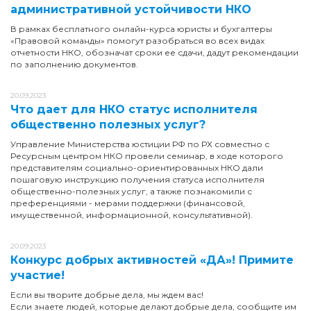
административной устойчивости НКО
В рамках бесплатного онлайн-курса юристы и бухгалтеры
«Правовой команды» помогут разобраться во всех видах
отчетности НКО, обозначат сроки ее сдачи, дадут рекомендации
по заполнению документов.
20.09.2023
Что дает для НКО статус исполнителя
общественно полезных услуг?
Управление Министерства юстиции РФ по РХ совместно с
Ресурсным центром НКО провели семинар, в ходе которого
представителям социально-ориентированных НКО дали
пошаговую инструкцию получения статуса исполнителя
общественно-полезных услуг, а также познакомили с
преференциями - мерами поддержки (финансовой,
имущественной, информационной, консультативной).
20.09.2023
Конкурс добрых активностей «ДА»! Примите
участие!
Если вы творите добрые дела, мы ждем вас!
Если знаете людей, которые делают добрые дела, сообщите им