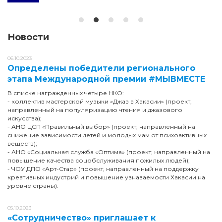
Новости
06.10.2023
Определены победители регионального
этапа Международной премии #МЫВМЕСТЕ
В списке награжденных четыре НКО:
- коллектив мастерской музыки «Джаз в Хакасии» (проект,
направленный на популяризацию чтения и джазового
искусства);
- АНО ЦСП «Правильный выбор» (проект, направленный на
снижение зависимости детей и молодых мам от психоактивных
веществ);
- АНО «Социальная служба «Оптима» (проект, направленный на
повышение качества соцобслуживания пожилых людей);
- ЧОУ ДПО «Арт-Стар» (проект, направленный на поддержку
креативных индустрий и повышение узнаваемости Хакасии на
уровне страны).
05.10.2023
«Сотрудничество» приглашает к