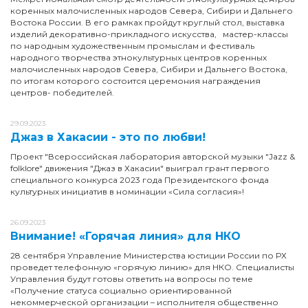
коренных малочисленных народов Севера, Сибири и Дальнего
Востока России. В его рамках пройдут круглый стол, выставка
изделий декоративно-прикладного искусства, мастер-классы
по народным художественным промыслам и фестиваль
народного творчества этнокультурных центров коренных
малочисленных народов Севера, Сибири и Дальнего Востока,
по итогам которого состоится церемония награждения
центров- победителей.
29.09.2023
Джаз в Хакасии - это по любви!
Проект "Всероссийская лаборатория авторской музыки "Jazz &
folklore" движения "Джаз в Хакасии" выиграл грант первого
специального конкурса 2023 года Президентского фонда
культурных инициатив в номинации «Сила согласия»!
26.09.2023
Внимание! «Горячая линия» для НКО
28 сентября Управление Министерства юстиции России по РХ
проведет телефонную «горячую линию» для НКО. Специалисты
Управления будут готовы ответить на вопросы по теме
«Получение статуса социально ориентированной
некоммерческой организации – исполнителя общественно