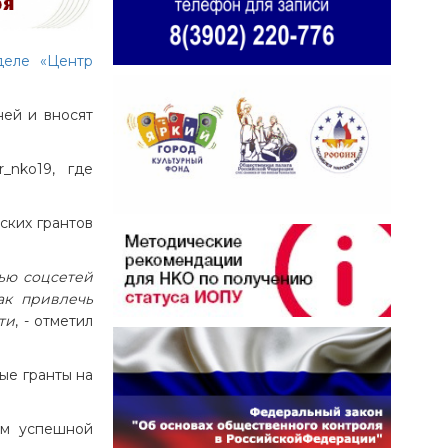
деле «Центр
ней и вносят
_nko19, где
ских грантов
ью соцсетей
ак привлечь
ти
, - отметил
ые гранты на
ем успешной