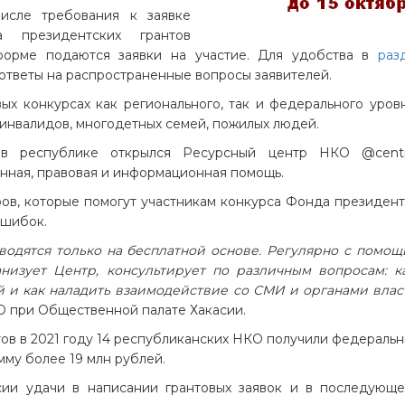
числе требования к заявке
 президентских грантов
 форме подаются заявки на участие. Для удобства в
раз
ответы на распространенные вопросы заявителей.
ых конкурсах как регионального, так и федерального уров
й-инвалидов, многодетных семей, пожилых людей.
в республике открылся Ресурсный центр НКО @centr
нная, правовая и информационная помощь.
ов, которые помогут участникам конкурса Фонда президент
ошибок.
водятся только на бесплатной основе. Регулярно с помощ
низует Центр, консультирует по различным вопросам: к
й и как наладить взаимодействие со СМИ и органами влас
О при Общественной палате Хакасии.
ов в 2021 году 14 республиканских НКО получили федеральн
му более 19 млн рублей.
сии удачи в написании грантовых заявок и в последующ