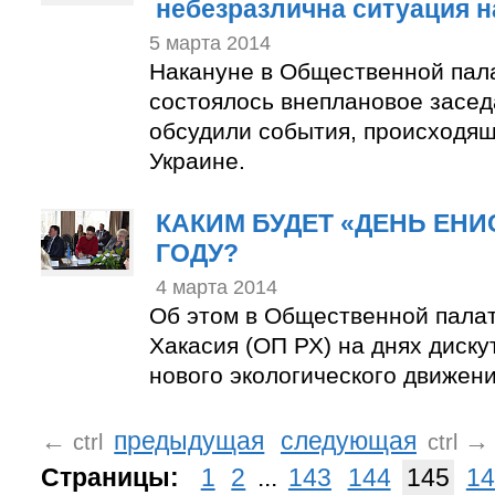
небезразлична ситуация н
5 марта 2014
Накануне в Общественной пал
состоялось внеплановое засед
обсудили события, происходящ
Украине.
КАКИМ БУДЕТ «ДЕНЬ ЕНИС
ГОДУ?
4 марта 2014
Об этом в Общественной пала
Хакасия (ОП РХ) на днях диск
нового экологического движени
←
предыдущая
следующая
→
ctrl
ctrl
Страницы:
1
2
...
143
144
145
14