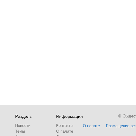
Разделы
Информация
© Обществ
Новости
Контакты
О палате
Размещение ре
Темы
О палате