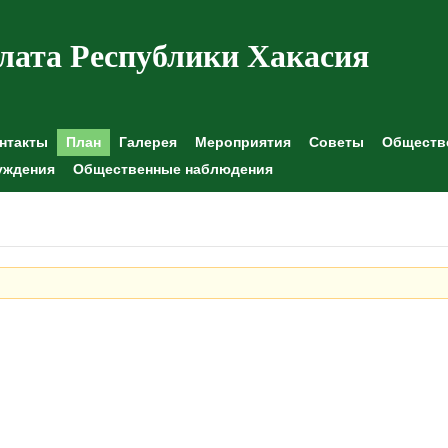
лата Республики Хакасия
нтакты
План
Галерея
Мероприятия
Советы
Обществе
уждения
Общественные наблюдения