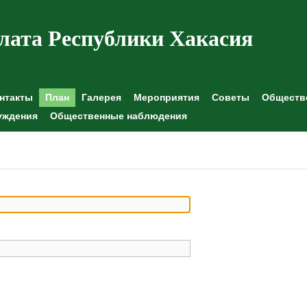
лата Республики Хакасия
нтакты
План
Галерея
Мероприятия
Советы
Обществе
уждения
Общественные наблюдения