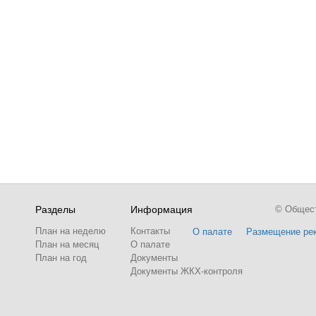
Разделы
Информация
© Обществ
План на неделю
Контакты
О палате
Размещение ре
План на месяц
О палате
План на год
Документы
Документы ЖКХ-контроля