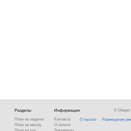
Разделы
Информация
© Обществ
План на неделю
Контакты
О палате
Размещение ре
План на месяц
О палате
План на год
Документы