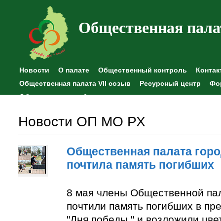
Общественная пала
Новости
О палате
Общественный контроль
Контак
Общественная палата VII созыв
Ресурсный центр
Фо
Общественные наблюдения
Новости ОП МО РХ
Общественная палата горо
почтила память погибших
8 мая члены Общественной па
почтили память погибших в пр
"Дня победы " и возложили цве