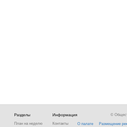
Разделы
Информация
© Обществ
План на неделю
Контакты
О палате
Размещение ре