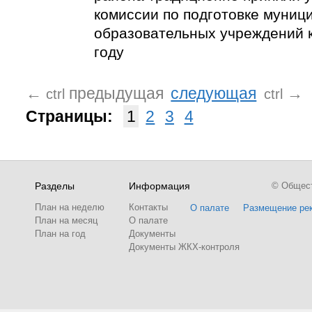
комиссии по подготовке муниц
образовательных учреждений 
году
←
предыдущая
следующая
→
ctrl
ctrl
Страницы:
1
2
3
4
Разделы
Информация
© Обществ
План на неделю
Контакты
О палате
Размещение ре
План на месяц
О палате
План на год
Документы
Документы ЖКХ-контроля