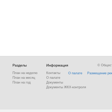
Разделы
Информация
© Обществ
План на неделю
Контакты
О палате
Размещение ре
План на месяц
О палате
План на год
Документы
Документы ЖКХ-контроля