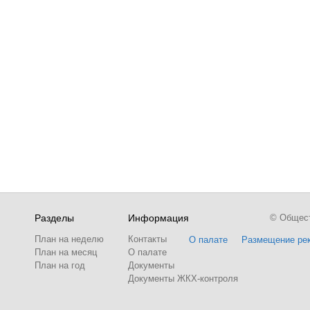
Разделы
Информация
© Обществ
План на неделю
Контакты
О палате
Размещение ре
План на месяц
О палате
План на год
Документы
Документы ЖКХ-контроля