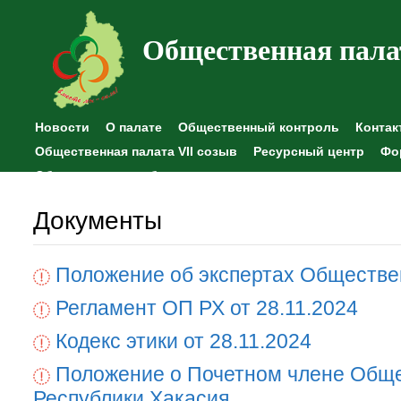
Общественная пала
Новости
О палате
Общественный контроль
Контак
Общественная палата VII созыв
Ресурсный центр
Фо
Общественные наблюдения
Документы
Положение об экспертах Обществе
Регламент ОП РХ от 28.11.2024
Кодекс этики от 28.11.2024
Положение о Почетном члене Общ
Республики Хакасия