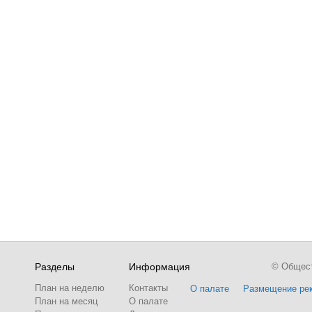
Разделы
Информация
© Обществ
План на неделю
Контакты
О палате
Размещение ре
План на месяц
О палате