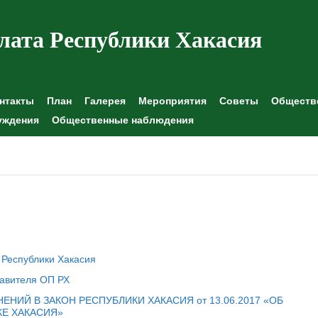
лата Республики Хакасия
нтакты
План
Галерея
Мероприятия
Советы
Обществе
уждения
Общественные наблюдения
Республики Хакасия
тавителя ОП РХ
НИЙ В ЗАКОН РЕСПУБЛИКИ ХАКАСИЯ от 13.06.2017 «ОБ
Е ХАКАСИЯ»