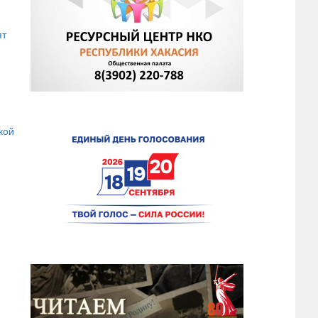
ят
кой