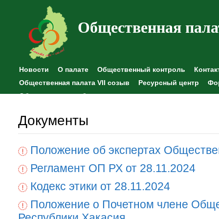
Общественная пала
Новости
О палате
Общественный контроль
Контак
Общественная палата VII созыв
Ресурсный центр
Фо
Общественные наблюдения
Документы
Положение об экспертах Обществе
Регламент ОП РХ от 28.11.2024
Кодекс этики от 28.11.2024
Положение о Почетном члене Общ
Республики Хакасия