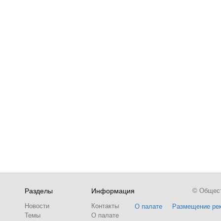
Разделы
Информация
© Обществ
Новости
Контакты
О палате
Размещение ре
Темы
О палате