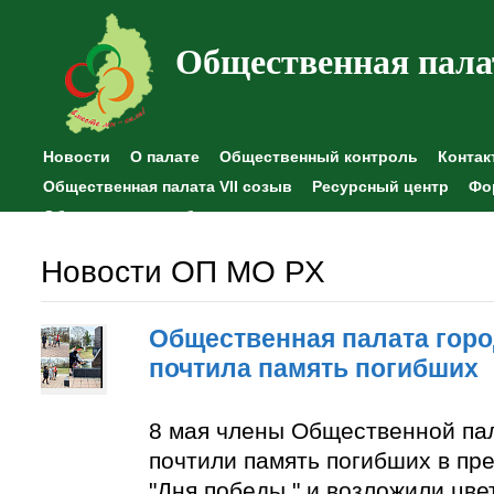
Общественная пала
Новости
О палате
Общественный контроль
Контак
Общественная палата VII созыв
Ресурсный центр
Фо
Общественные наблюдения
Новости ОП МО РХ
Общественная палата горо
почтила память погибших
8 мая члены Общественной па
почтили память погибших в пр
"Дня победы " и возложили цве