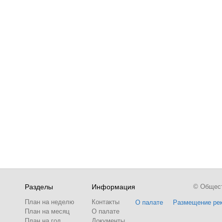
Разделы
Информация
© Обществ
План на неделю
Контакты
О палате
Размещение ре
План на месяц
О палате
План на год
Документы