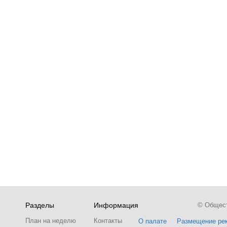
Разделы
Информация
© Обществ
План на неделю
Контакты
О палате
Размещение ре