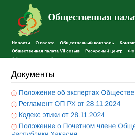
Общественная пала
Новости
О палате
Общественный контроль
Контак
Общественная палата VII созыв
Ресурсный центр
Фо
Общественные наблюдения
Документы
Положение об экспертах Обществе
Регламент ОП РХ от 28.11.2024
Кодекс этики от 28.11.2024
Положение о Почетном члене Общ
Республики Хакасия