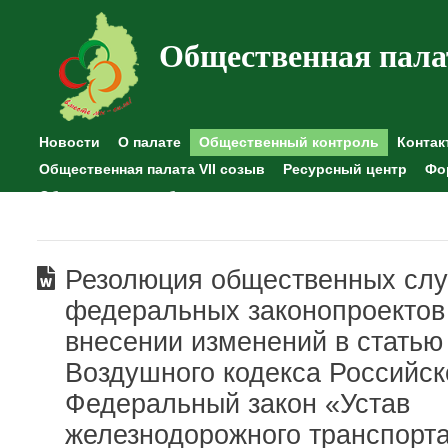
Общественная пала
Новости
О палате
Общественный контроль
Контак
Общественная палата VII созыв
Ресурсный центр
Фо
Общественные наблюдения
Резолюция общественных сл
федеральных законопроектов
внесении изменений в статью
Воздушного кодекса Российс
Федеральный закон «Устав
железнодорожного транспорт