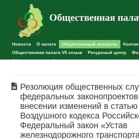
Общественная пала
Новости
О палате
Общественный контроль
Контак
Общественная палата VII созыв
Ресурсный центр
Фо
Общественные наблюдения
Резолюция общественных сл
федеральных законопроектов
внесении изменений в статью
Воздушного кодекса Российс
Федеральный закон «Устав
железнодорожного транспорт