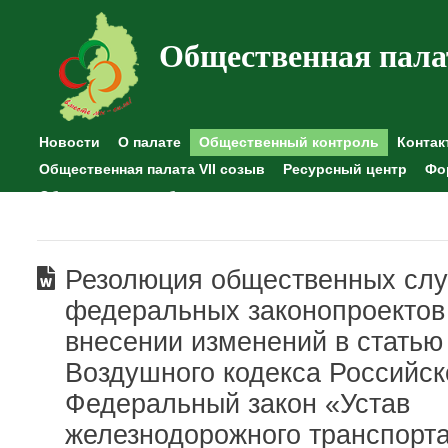
Общественная пала
Новости
О палате
Общественный контроль
Контак
Общественная палата VII созыв
Ресурсный центр
Фо
Общественные наблюдения
Резолюция общественных сл
федеральных законопроектов
внесении изменений в статью
Воздушного кодекса Российс
Федеральный закон «Устав
железнодорожного транспорт