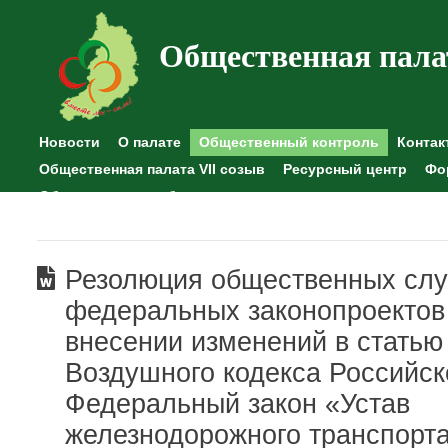
Общественная пала
Новости
О палате
Общественный контроль
Контак
Общественная палата VII созыв
Ресурсный центр
Фо
Общественные наблюдения
Резолюция общественных сл
федеральных законопроектов
внесении изменений в статью
Воздушного кодекса Российс
Федеральный закон «Устав
железнодорожного транспорт