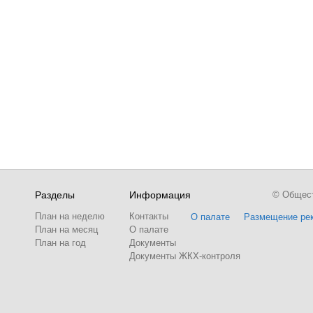
Разделы
Информация
© Обществ
План на неделю
Контакты
О палате
Размещение ре
План на месяц
О палате
План на год
Документы
Документы ЖКХ-контроля