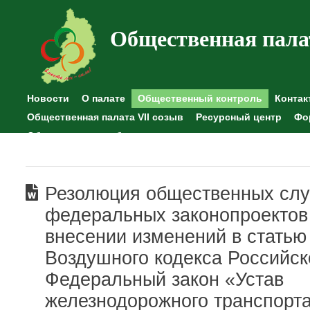
Общественная пала
Новости
О палате
Общественный контроль
Контак
Общественная палата VII созыв
Ресурсный центр
Фо
Общественные наблюдения
Резолюция общественных сл
федеральных законопроектов
внесении изменений в статью
Воздушного кодекса Российс
Федеральный закон «Устав
железнодорожного транспорт