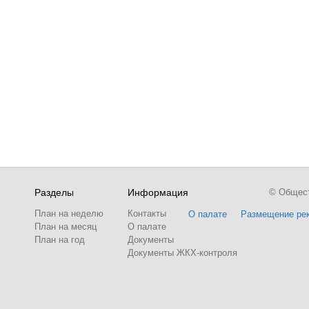
Разделы
Информация
© Обществ
План на неделю
Контакты
О палате
Размещение ре
План на месяц
О палате
План на год
Документы
Документы ЖКХ-контроля