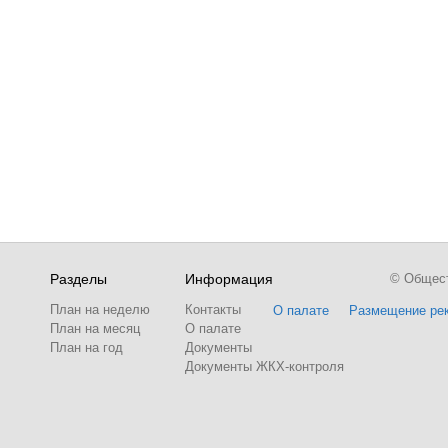
Разделы
Информация
© Обществ
План на неделю
Контакты
О палате
Размещение ре
План на месяц
О палате
План на год
Документы
Документы ЖКХ-контроля