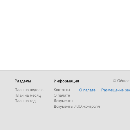
Разделы
Информация
© Обществ
План на неделю
Контакты
О палате
Размещение ре
План на месяц
О палате
План на год
Документы
Документы ЖКХ-контроля