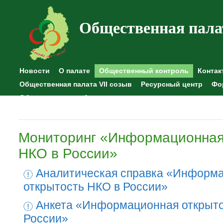
Общественная пала
Новости
О палате
Общественный контроль
Контак
Общественная палата VII созыв
Ресурсный центр
Фо
Общественные наблюдения
Мониторинг «Информационная
НКО в России»
Аналитическая справка «Информ
открытость НКО в России»
Анкета «Информационная открыто
России»