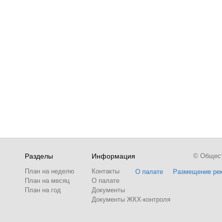
Разделы
Информация
© Обществ
План на неделю
Контакты
О палате
Размещение ре
План на месяц
О палате
План на год
Документы
Документы ЖКХ-контроля