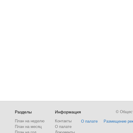
Разделы
Информация
© Обществ
План на неделю
Контакты
О палате
Размещение ре
План на месяц
О палате
План на год
Документы