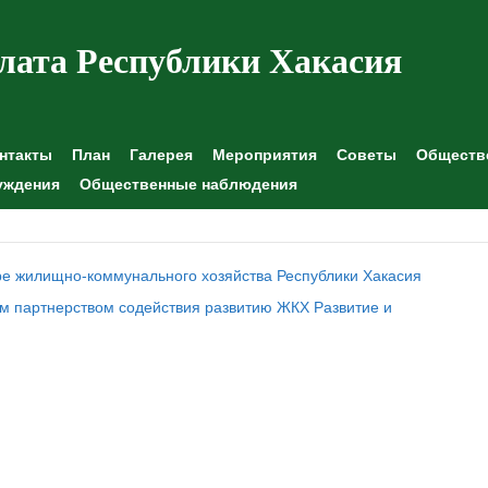
лата Республики Хакасия
нтакты
План
Галерея
Мероприятия
Советы
Обществе
уждения
Общественные наблюдения
ре жилищно-коммунального хозяйства Республики Хакасия
м партнерством содействия развитию ЖКХ Развитие и