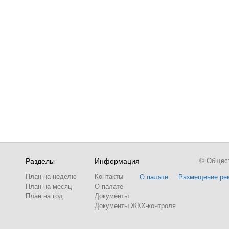
Разделы
Информация
© Обществ
План на неделю
Контакты
О палате
Размещение ре
План на месяц
О палате
План на год
Документы
Документы ЖКХ-контроля