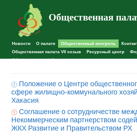
Общественная пала
Новости
О палате
Общественный контроль
Контак
Общественная палата VII созыв
Ресурсный центр
Фо
Общественные наблюдения
Положение о Центре общественног
сфере жилищно-коммунального хозяй
Хакасия
Соглашение о сотрудничестве меж
Некоммерческим партнерством содей
ЖКХ Развитие и Правительством РХ