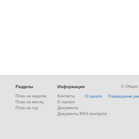
Разделы
Информация
© Обществ
План на неделю
Контакты
О палате
Размещение ре
План на месяц
О палате
План на год
Документы
Документы ЖКХ-контроля