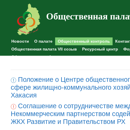
Общественная пала
Новости
О палате
Общественный контроль
Контак
Общественная палата VII созыв
Ресурсный центр
Фо
Общественные наблюдения
Положение о Центре общественног
сфере жилищно-коммунального хозяй
Хакасия
Соглашение о сотрудничестве меж
Некоммерческим партнерством содей
ЖКХ Развитие и Правительством РХ