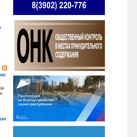
я.
ия
ой
на
ции