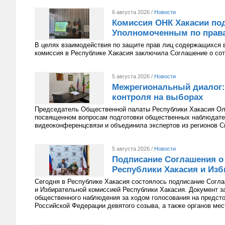
6 августа 2026 /
Новости
Комиссия ОНК Хакасии под
Уполномоченным по права
В целях взаимодействия по защите прав лиц содержащихся 
комиссия в Республике Хакасия заключила Соглашение о сот
5 августа 2026 /
Новости
Межрегиональный диалог:
контроля на выборах
Председатель Общественной палаты Республики Хакасия Оль
посвященном вопросам подготовки общественных наблюдате
видеоконференцсвязи и объединила экспертов из регионов С
5 августа 2026 /
Новости
Подписание Соглашения о
Республики Хакасия и Изб
Сегодня в Республике Хакасия состоялось подписание Согл
и Избирательной комиссией Республики Хакасия. Документ з
общественного наблюдения за ходом голосования на предст
Российской Федерации девятого созыва, а также органов мес