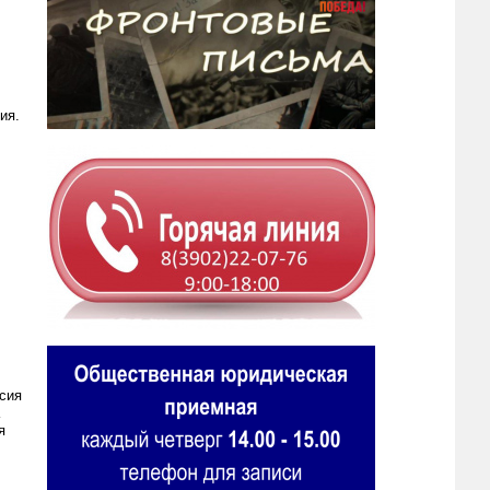
ия.
сия
я