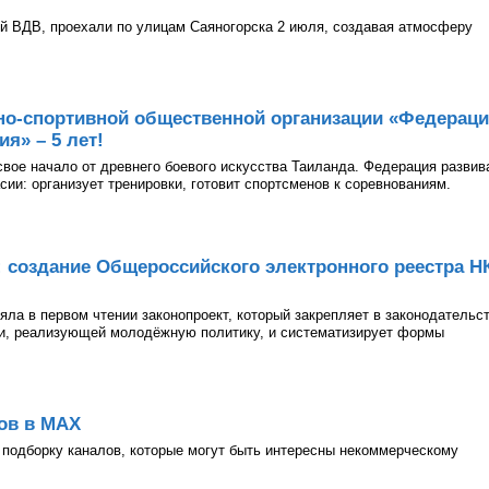
й ВДВ, проехали по улицам Саяногорска 2 июля, создавая атмосферу
но-спортивной общественной организации «Федерац
я» – 5 лет!
 свое начало от древнего боевого искусства Таиланда. Федерация развив
асии: организует тренировки, готовит спортсменов к соревнованиям.
: создание Общероссийского электронного реестра Н
ла в первом чтении законопроект, который закрепляет в законодательс
ии, реализующей молодёжную политику, и систематизирует формы
ов в МАХ
подборку каналов, которые могут быть интересны некоммерческому