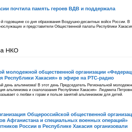
сии почтила память героев ВДВ и поддержала
-й годовщине со дня образования Воздушно-десантных войск России. В
ннослужащих и представители Общественной палаты Республики Хакаси
ра НКО
ой молодежной общественной организации «Федерац
я Республики Хакасия» в эфире на РТС-радио
ый день альпинизма! В этот день Председатель Региональной молодежн
ция альпинизма и скалолазания Республики Хакасия» Людмила Петров
казывает о любви к горам и пользе занятий альпинизмом для детей.
рганизация Общероссийской общественной организа
нов Афганистана и специальных военных операций»
тников России в Республике Хакасия организовали