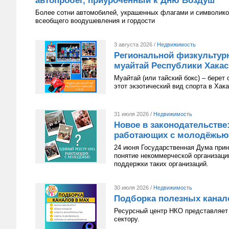
автопробег, приуроченный к Дню Воздуш
Более сотни автомобилей, украшенных флагами и символико
всеобщего воодушевления и гордости
3 августа 2026 /
Недвижимость
Региональной физкультур
муайтай Республики Хакаси
Муайтай (или тайский бокс) – берет
этот экзотический вид спорта в Хак
31 июля 2026 /
Недвижимость
Новое в законодательстве
работающих с молодёжью
24 июня Государственная Дума приня
понятие некоммерческой организац
поддержки таких организаций.
30 июля 2026 /
Недвижимость
Подборка полезных канал
Ресурсный центр НКО представляет 
сектору.