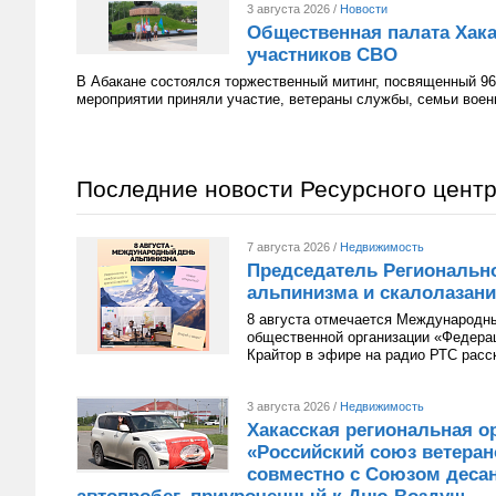
3 августа 2026 /
Новости
Общественная палата Хака
участников СВО
В Абакане состоялся торжественный митинг, посвященный 96
мероприятии приняли участие, ветераны службы, семьи вое
Последние новости Ресурсного цент
7 августа 2026 /
Недвижимость
Председатель Региональн
альпинизма и скалолазани
8 августа отмечается Международн
общественной организации «Федера
Крайтор в эфире на радио РТС расс
3 августа 2026 /
Недвижимость
Хакасская региональная о
«Российский союз ветера
совместно с Союзом десан