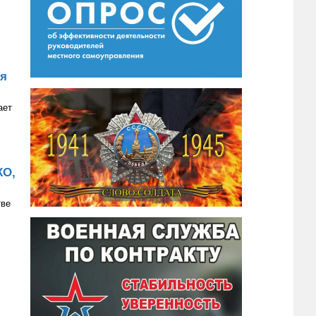
ия
ает
КО,
тве