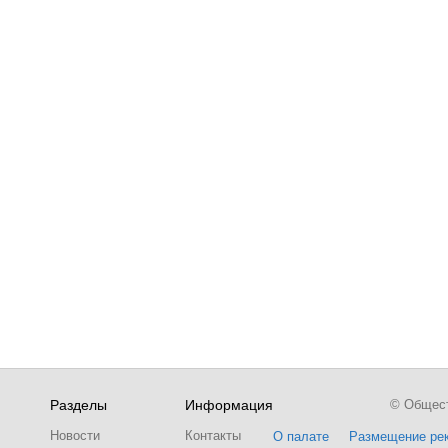
Разделы
Информация
© Обществ
Новости
Контакты
О палате
Размещение ре