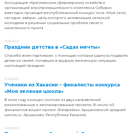
Ассоциация «Крестьянских (фермерских) хозяйств и
организаций агропромышленного комплекса Сибири»
ежегодно проводит республиканский конкурс эссе «Моё село:
сегодня, завтра», цель которого активизация сельской
молодежи в решении социальных проблем своего
населенного пункта
15.06.2022
Праздник детства в «Садах мечты»
Спасибо всем партнерам, с помощью которых удалось подарить
детям из семей, попавших в трудную жизненную ситуацию,
настоящий праздник.
15.06.2022
Ученики из Хакасии – финалисты конкурса
«Моя зеленая школа»
В этом году конкурс состоял из двух направлений:
реализованные и запланированные проекты. В число 40
финалистов вошел проект «Батарейки» Аршановской средней
школы (с. Аршаново, Республика Хакасия).
14.06.2022