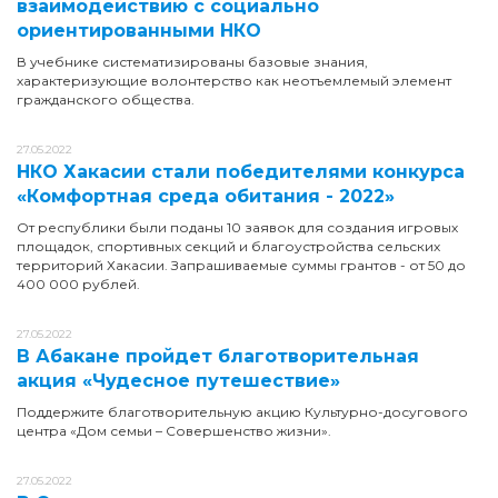
взаимодействию с социально
ориентированными НКО
В учебнике систематизированы базовые знания,
характеризующие волонтерство как неотъемлемый элемент
гражданского общества.
27.05.2022
НКО Хакасии стали победителями конкурса
«Комфортная среда обитания - 2022»
От республики были поданы 10 заявок для создания игровых
площадок, спортивных секций и благоустройства сельских
территорий Хакасии. Запрашиваемые суммы грантов - от 50 до
400 000 рублей.
27.05.2022
В Абакане пройдет благотворительная
акция «Чудесное путешествие»
Поддержите благотворительную акцию Культурно-досугового
центра «Дом семьи – Совершенство жизни».
27.05.2022