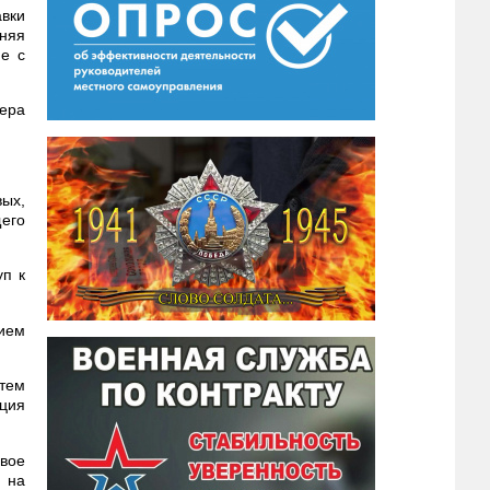
вки
няя
ие с
зера
ых,
его
уп к
нием
утем
ция
свое
 на