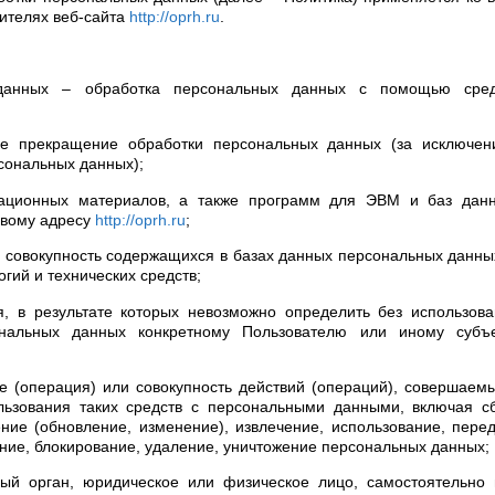
ителях веб-сайта
http://oprh.ru
.
х данных – обработка персональных данных с помощью сред
ое прекращение обработки персональных данных (за исключен
сональных данных);
мационных материалов, а также программ для ЭВМ и баз данн
евому адресу
http://oprh.ru
;
совокупность содержащихся в базах данных персональных данны
ий и технических средств;
, в результате которых невозможно определить без использов
нальных данных конкретному Пользователю или иному субъе
е (операция) или совокупность действий (операций), совершаем
льзования таких средств с персональными данными, включая с
ение (обновление, изменение), извлечение, использование, пере
ание, блокирование, удаление, уничтожение персональных данных;
ный орган, юридическое или физическое лицо, самостоятельно