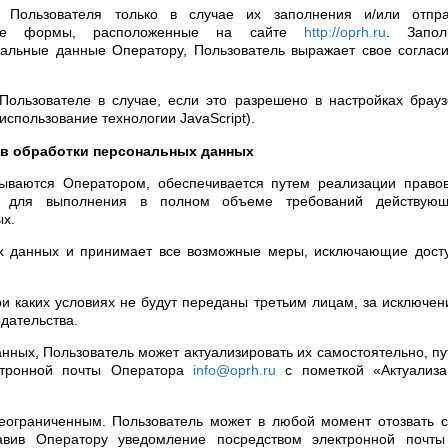
 Пользователя только в случае их заполнения и/или отпра
ьные формы, расположенные на сайте
http://oprh.ru
. Запол
альные данные Оператору, Пользователь выражает свое соглас
Пользователе в случае, если это разрешено в настройках брау
спользование технологии JavaScript).
дов обработки персональных данных
ываются Оператором, обеспечивается путем реализации правов
х для выполнения в полном объеме требований действующ
ых.
ых данных и принимает все возможные меры, исключающие дост
ри каких условиях не будут переданы третьим лицам, за исключе
дательства.
анных, Пользователь может актуализировать их самостоятельно, п
ктронной почты Оператора
info@oprh.ru
с пометкой «Актуализа
неограниченным. Пользователь может в любой момент отозвать 
авив Оператору уведомление посредством электронной почты