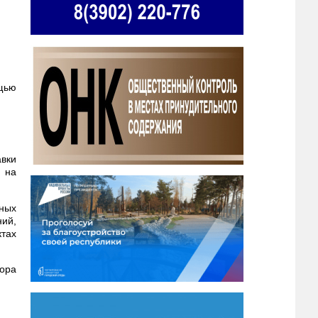
ощью
вки
я на
ных
ий,
ктах
ора