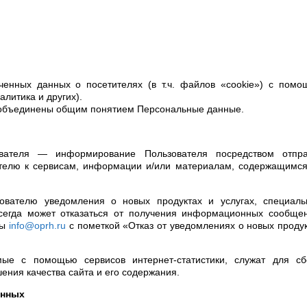
ченных данных о посетителях (в т.ч. файлов «cookie») с пом
алитика и других).
 объединены общим понятием Персональные данные.
ователя — информирование Пользователя посредством отпра
ателю к сервисам, информации и/или материалам, содержащимс
ователю уведомления о новых продуктах и услугах, специаль
сегда может отказаться от получения информационных сообщен
ты
info@oprh.ru
с пометкой «Отказ от уведомлениях о новых проду
мые с помощью сервисов интернет-статистики, служат для сб
ения качества сайта и его содержания.
анных