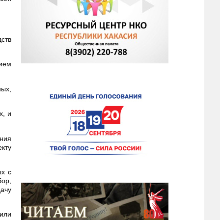
ств
ием
ых,
х, и
ания
кту
ых с
бор,
дачу
 или