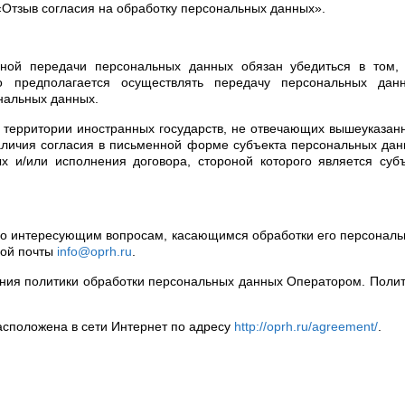
«Отзыв согласия на обработку персональных данных».
чной передачи персональных данных обязан убедиться в том, 
о предполагается осуществлять передачу персональных данн
нальных данных.
а территории иностранных государств, не отвечающих вышеуказа
наличия согласия в письменной форме субъекта персональных да
х и/или исполнения договора, стороной которого является суб
 по интересующим вопросам, касающимся обработки его персонал
ной почты
info@oprh.ru
.
ения политики обработки персональных данных Оператором. Поли
расположена в сети Интернет по адресу
http://oprh.ru/agreement/
.