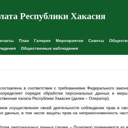
лата Республики Хакасия
нтакты
План
Галерея
Мероприятия
Советы
Обществе
уждения
Общественные наблюдения
составлена в соответствии с требованиями Федерального закон
определяет порядок обработки персональных данных и меры
венная палата Республики Хакасия (далее – Оператор).
вием осуществления своей деятельности соблюдение прав и св
ых данных, в том числе защиты прав на неприкосновенность час
ботки персональных данных (далее – Политика) применяется ко 