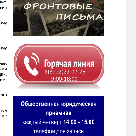
кже
вия
ому
ному
ных
ыми
ии,
им-
ого
тся
теме