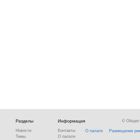
Разделы
Информация
© Обществ
Новости
Контакты
О палате
Размещение ре
Темы
О палате