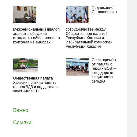
Подписание
Соглашения о
Межрегиональный диалог:
сотрудничестве между
эксперты обсудили
Общественной палатой
стандарты общественного
Республики Хакасия и
контроля на выборах
Избирательной комиссией
Республики Хакасия
Связь времён:
от памяти о
героях ВОВ —
к поддержке
защитников
Общественная палата
сегодня
Хакасии почтила память
героев ВДВ и поддержала
участников СВО
Важно
Ссылки