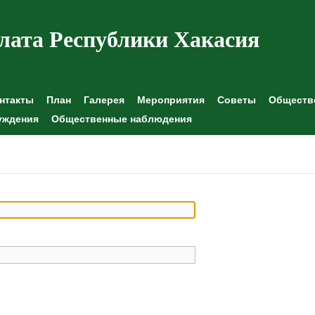
лата Республики Хакасия
нтакты
План
Галерея
Мероприятия
Советы
Обществе
уждения
Общественные наблюдения