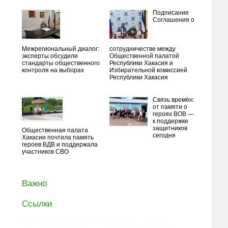
Подписание
Соглашения о
Межрегиональный диалог:
сотрудничестве между
эксперты обсудили
Общественной палатой
стандарты общественного
Республики Хакасия и
контроля на выборах
Избирательной комиссией
Республики Хакасия
Связь времён:
от памяти о
героях ВОВ —
к поддержке
защитников
Общественная палата
сегодня
Хакасии почтила память
героев ВДВ и поддержала
участников СВО
Важно
Ссылки