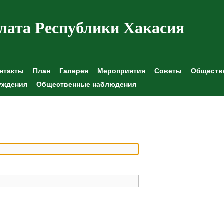
лата Республики Хакасия
нтакты
План
Галерея
Мероприятия
Советы
Обществе
уждения
Общественные наблюдения