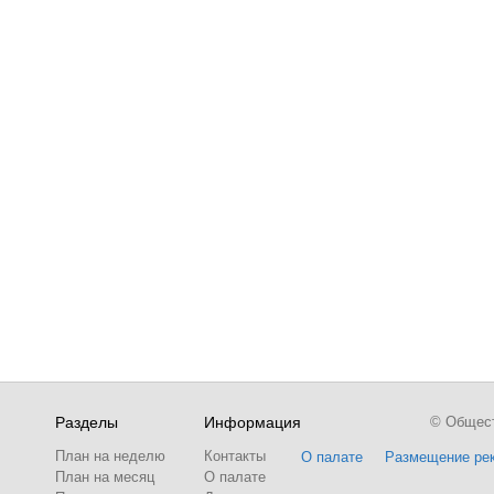
Разделы
Информация
© Обществ
План на неделю
Контакты
О палате
Размещение ре
План на месяц
О палате